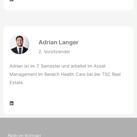
i
n
k
e
d
i
n
Adrian Langer
2. Vorsitzender
Adrian ist im 7. Semester und arbeitet im Asset
Management im Bereich Health Care bei der TSC Real
Estate.
L
i
n
k
e
d
i
n
Bleib im Kontakt