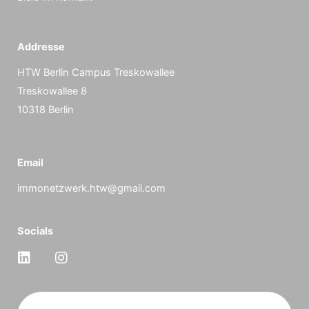
Addresse
HTW Berlin Campus Treskowallee
Treskowallee 8
10318 Berlin
Email
immonetzwerk.htw@gmail.com
Socials
L
I
i
n
n
s
k
t